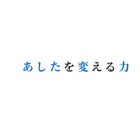
あした
を
変
える
力