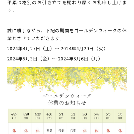
検 索
平素は格別のお引き立てを賜わり厚くお礼申し上げま
す。
製品・見積もり窓口
097-547-8567
誠に勝手ながら、下記の期間をゴールデンウィークの休
業とさせていただきます。
総務・経理・採用窓口
2024年4月27日（土）～ 2024年4月29日（火）
097-592-4141
2024年5月3日（金）～ 2024年5月6日（月）