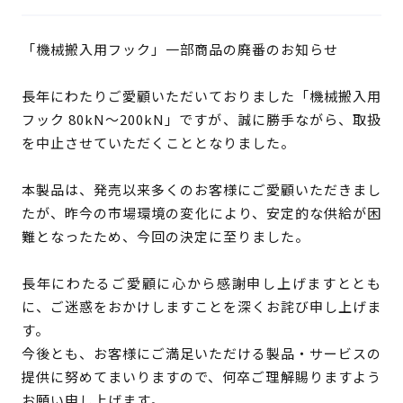
検 索
「機械搬入用フック」一部商品の廃番のお知らせ
製品・見積もり窓口
097-547-8567
長年にわたりご愛顧いただいておりました「機械搬入用
フック 80kN～200kN」ですが、誠に勝手ながら、取扱
総務・経理・採用窓口
を中止させていただくこととなりました。
097-592-4141
本製品は、発売以来多くのお客様にご愛顧いただきまし
たが、昨今の市場環境の変化により、安定的な供給が困
難となったため、今回の決定に至りました。
長年にわたるご愛顧に心から感謝申し上げますととも
に、ご迷惑をおかけしますことを深くお詫び申し上げま
す。
今後とも、お客様にご満足いただける製品・サービスの
提供に努めてまいりますので、何卒ご理解賜りますよう
お願い申し上げます。