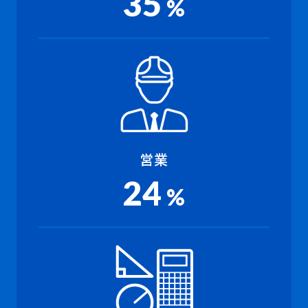
35
%
営業
24
%