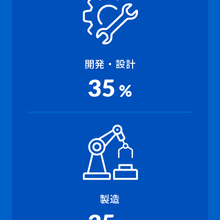
開発・設計
35
%
製造