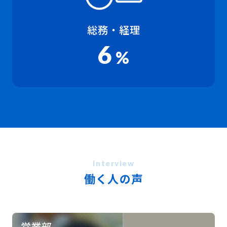
総務・経理
6
%
働く人の声