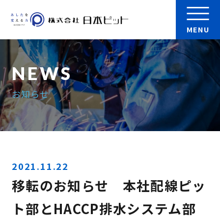
MENU
会社案内
お知らせ
製品
実績
検 索
採用情報
2021.11.22
移転のお知らせ 本社配線ピッ
お問い合わせ
ト部とHACCP排水システム部