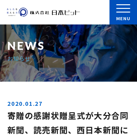
MENU
会社案内
お知らせ
製品
実績
検 索
採用情報
2020.01.27
寄贈の感謝状贈呈式が大分合同
お問い合わせ
新聞、読売新聞、西日本新聞に