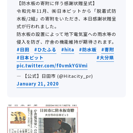
【防水板の寄附に伴う感謝状贈呈式】
令和元年11月、㈱日本ピットから「脱着式防
水板/2組」の寄附をいただき、本日感謝状贈呈
式が行われました。
防水板の設置によって地下電気室への雨水等の
侵入を防ぎ、庁舎の機能維持が期待されます。
#日田
#ひたふる
#hita
#防水板
#寄附
#日本ピット
#大分県
pic.twitter.com/f0vmkYGVmi
— 【公式】日田市 (@Hitacity_pr)
January 21, 2020