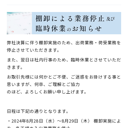
検 索
製品・見積もり窓口
097-547-8567
総務・経理・採用窓口
弊社決算に伴う棚卸実施のため、出荷業務・荷受業務を
097-592-4141
停止させていただきます。
また、翌日は社内行事のため、臨時休業とさせていただ
きます。
お取引先様には何かとご不便、ご迷惑をお掛けする事と
思いますが、何卒、ご理解とご協力
のほど、よろしくお願い申し上げます。
日程は下記の通りとなります。
・2024年8月28日（水）～8月29日（木） 棚卸実施によ