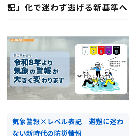
検 索
記」化で迷わず逃げる新基準へ
製品・見積もり窓口
097-547-8567
総務・経理・採用窓口
097-592-4141
気象警報×レベル表記 避難に迷わ
ない新時代の防災情報