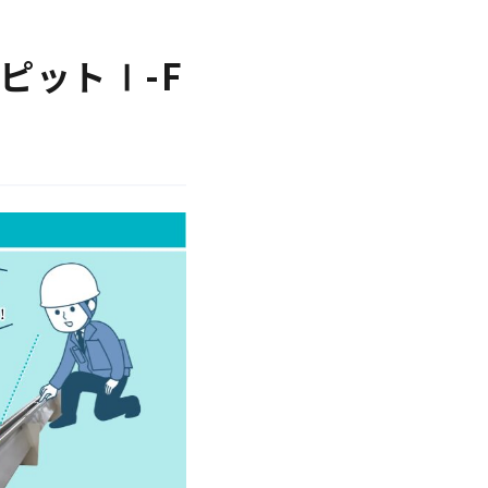
ピットⅠ-F