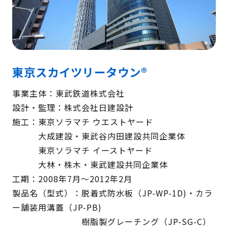
検 索
製品・見積もり窓口
097-547-8567
東京スカイツリータウン®
総務・経理・採用窓口
097-592-4141
事業主体：東武鉄道株式会社
設計・監理：株式会社日建設計
施工：東京ソラマチ ウエストヤード
大成建設・東武谷内田建設共同企業体
東京ソラマチ イーストヤード
大林・株木・東武建設共同企業体
工期：2008年7月〜2012年2月
製品名（型式）：脱着式防水板（JP-WP-1D)・カラ
ー舗装用溝蓋（JP-PB)
樹脂製グレーチング（JP-SG-C）