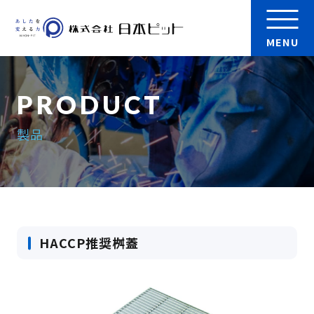
MENU
会社案内
製品
製品
実績
検 索
JP-3/4PRO
採用情報
HACCP推奨桝蓋
JP-3/4PR
お問い合わせ