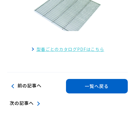
検 索
製品・見積もり窓口
097-547-8567
総務・経理・採用窓口
097-592-4141
型番ごとのカタログPDFはこちら
前の記事へ
一覧へ戻る
次の記事へ