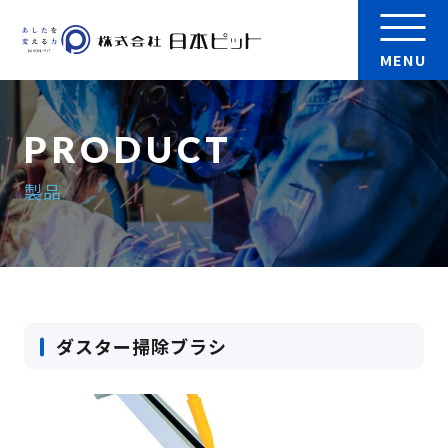
MENU
会社案内
製品
製品
実績
検 索
JP-HBU
採用情報
ダスター掃除ブラシ
JP-GFH
お問い合わせ
JP-BH