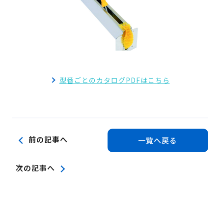
検 索
製品・見積もり窓口
097-547-8567
総務・経理・採用窓口
097-592-4141
型番ごとのカタログPDFはこちら
前の記事へ
一覧へ戻る
次の記事へ